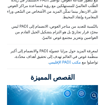
مع تتطوّر صناعة الغوص، تواصل PADI الاستثمار في زيادة
الطّلب العالميّ للمستهلكين مع رؤية لمساعدة مراكز الغوص
على الازدهار بينما تمكّن المزيد من الأشخاص من السّعي وراء
المغامرة وإنقاذ المحيط.
بالنّسبة للعديد من متاجر الغوص، الانضمام إلى PADI ليس
مجرّد قرار تجاريّ بل هو التزام بتشكيل الجيل القادم من
الغواصين وتعزيز مجتمع غوص عالميّ.
لمعرفة المزيد حول مزايا عضويّة PADI والانضمام إلى أكبر
منظّمة غوص في العالم تهدف إلى تحقيق أهداف محدَّدة،
تواصلوا مع
مكتب PADI الإقليمي
.
القصص المميزة