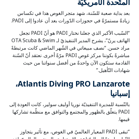
المتّحدة الأمريكيّة
بعد بداية صعبة للسّنة، شهد متجر الغوص هذا في تكساس
زيادةً مستمرّةً في حجوزات الدّورات بعد أن عادوا إلى PADI.
“السّبب الأكبر الذي جعلنا نختار PADI هو أنّ PADI تجعل
الهاتف يرنّ”، يشرح المدير التنفيذيّ لـ OTA Scuba & Swim
مراد حسن. “نصف مبيعاتي في الشّهر الماضي كانت مرتبطةً
مباشرةً بكوننا مركز غوص PADI مرّةً أخرى. نعتقد أنّ السّنة
القادمة ستكون الآن واحدةً من أفضل سنواتنا من حيث
شهادات التّأهيل.”
Atlantis Diving PRO Lanzarote،
إسبانيا
بالنّسبة للمديرة التنفيذيّة نوريا أوليف سولير، كانت العودة إلى
PADI يتعلّق بالظهور والمجتمع والتوافق مع منظّمة تشاركها
قيمها.
“تبقى PADI المعيار العالميّ في الغوص، مع تأثير يتجاوز