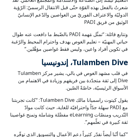
التّعليم ليمتدّ إلى الصّناعة والاستدامة والمجتمع العالميّ. لقد
شعرتُ بالفعل بهذه القوّة حتّى قبل الانتقال الرسميّ: الرّؤية
الدوليّة والاعتراف الفوريّ من الغواصين والدّعم الإنسانيّ
الوثيق من فريق PADI
وتتابع قائلة: “تمثّل مَهمة PADI بالضّبط ما دافعت عنه طوال
حياتي المهنيّة – تعليم الغوص بهدف واحترام المحيط والرّغبة
في تكوين أفراد واعين، وليس فقط غواصين مؤهَّلين.”
Tulamben Dive، إندونيسيا
في قلب مشهد الغوص في بالي، يشير مركز Tulamben
Dive إلى ثقة متجدّدة بين فريقهم وزيادة في الاهتمام من
الأسواق الرئيسيّة، خاصّةً الصّين.
يقول كيتوت راسميانا مالك Tulamben Dive: “كانت تجربتنا
مع PADI سهلة جدّاً واحترافيّة للغاية، حيث كانت موادّ
التّدريب ومنصّات eLearning مفصَّلة وشاملة وتمنح غواصينا
ثقة كبيرة في تعلّمهم”.
“كما أنّنا أيضاً نقدّر كثيراً دعم الأعمال والتسويق الذي توفّره