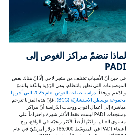
لماذا تنضمّ مراكز الغوص إلى
PADI
في حين أنّ الأسباب تختلف من متجر لآخر، إلّا أنّ هناك بعض
الموضوعات التي تظهر بانتظام، وهي الرّؤية والثّقة والنموّ
والدّعم. ووفقاً
لدراسة صناعة الغوص لعام 2025 التي أجرتها
مجموعة بوسطن الاستشاريّة (BCG)
، فإنّ هذه المزايا تترجم
مباشرة إلى أعمال أقوى. ووجدت الدّراسة أنّ مراكز
ومنتجعات PADI ليست فقط الأكثر شهرة واحتراماً على
مستوى العالم، ولكنّها أيضاً الأكثر ربحيّة. في الواقع، ربح
أعضاء PADI في المتوسّط 186,000 دولار أمريكيّ في عام