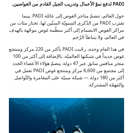
PADI لدفع نموّ الأعمال وتدريب الجيل القادم من الغواصين.
حول العالم، تنضمّ متاجر الغوص إلى عائلة PADI. بينما
تقترب PADI من الذّكرى السنويّة الستّين لها، تختار مئات من
مراكز الغوص الانضمام إلى أكبر منظّمة غوص موجّهة بالهدف
في العالم، ولا يتباطأ الزّخم.
في هذا العام وحده، رحّبت PADI بأكثر من 220 مركز ومنتجع
غوص جديداً في شبكتها العالميّة، بالإضافة إلى أكثر من 100
متجر منافس سابق عبر 47 دولة. ينضمّ هؤلاء الأعضاء الجدد
إلى مجتمع من 6,600 مركز ومنتجع غوص PADI تعمل في
أكثر من 180 دولة — شبكة مبنيّة على المغامرة والتّواصل
والمَهمّة المشتركة.