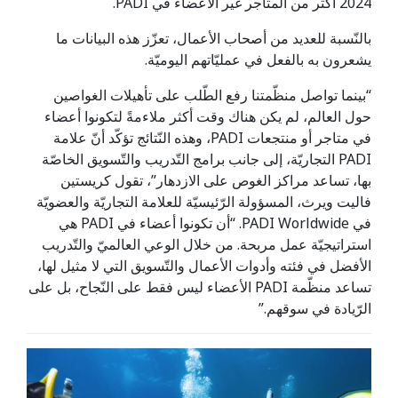
2024 أكثر من المتاجر غير الأعضاء في PADI.
بالنّسبة للعديد من أصحاب الأعمال، تعزّز هذه البيانات ما
يشعرون به بالفعل في عمليّاتهم اليوميّة.
“بينما تواصل منظّمتنا رفع الطّلب على تأهيلات الغواصين
حول العالم، لم يكن هناك وقت أكثر ملاءمةً لتكونوا أعضاء
في متاجر أو منتجعات PADI، وهذه النّتائج تؤكّد أنّ علامة
PADI التجاريّة، إلى جانب برامج التّدريب والتّسويق الخاصّة
بها، تساعد مراكز الغوص على الازدهار”، تقول كريستين
فاليت ويرث، المسؤولة الرّئيسيّة للعلامة التجاريّة والعضويّة
في PADI Worldwide. “أن تكونوا أعضاء في PADI هي
استراتيجيّة عمل مربحة. من خلال الوعي العالميّ والتّدريب
الأفضل في فئته وأدوات الأعمال والتّسويق التي لا مثيل لها،
تساعد منظّمة PADI الأعضاء ليس فقط على النّجاح، بل على
الرّيادة في سوقهم.”