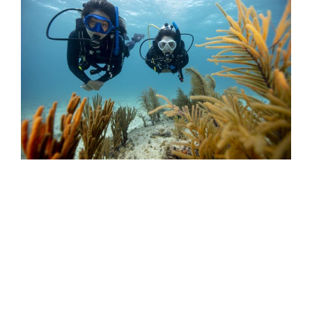
Unforgettable Moments from the 2024
PADI Instructor Development Update in
Phuket
On June 24, 2024, PADI Asia Pacific brought
together an exceptional group of mandarin
speaking PADI Course Directors and IDC Staff
Instructors from Beijing, Hong Kong, Malaysia, and
Thailand for the much-anticipated 2024 Instructor