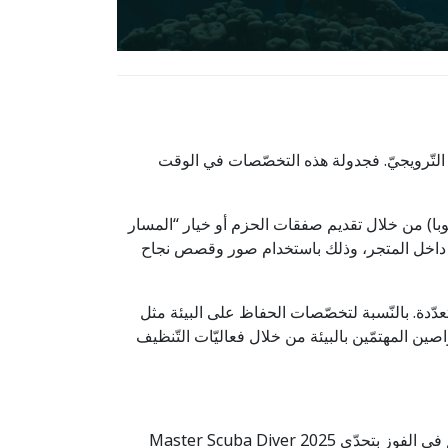
راتكم لتتماشى مع العرض التّرويجيّ. فجدولة هذه التخصّصات في الوقت
ّص) على تجميع التخصّصات كجزء من طريقهم إلى مستوى MSD (كبير غوص سكوبا) من خلال تقديم صفقات الحزم أو خيار “المسار
ّ والعروض داخل المتجر، وذلك باستخدام صور وقصص نجاح
ّدة. بالنّسبة لتخصّصات الحفاظ على البيئة مثل
ن المهتمّين بالبيئة من خلال فعاليّات التّنظيف
من خلال تنفيذ هذه الاستراتيجيّات، ستزيدون شهادات تأهيل التخصّصات، وتزيدون من مستويات MSD، وتزيدون من فرصكم في الفوز بتحدّي 2025 Master Scuba Diver