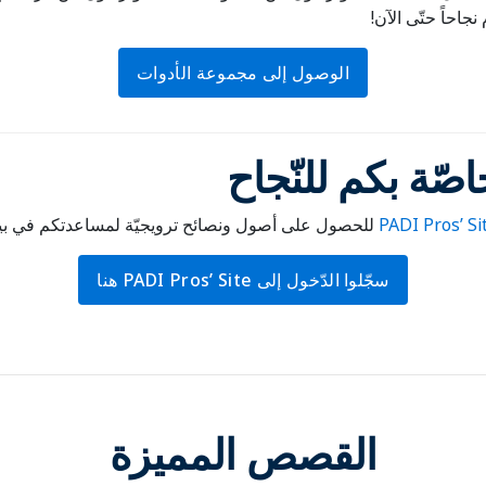
الوصول إلى مجموعة الأدوات
صّة بكم للنّجاح
للحصول على أصول ونصائح ترويجيّة لمساعدتكم في بيع ا
سجّلوا الدّخول إلى PADI Pros’ Site هنا
القصص المميزة