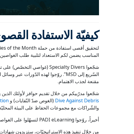
كيفيّة الاستفادة القص
المناسب يضمن لكم الاستعداد لتلبية طلب الغواصين.
السّريع إلى MSD”. روّجوا لهذه الدّورا
مقنعة لجذب الاهتمام.
شجّعوا مدرّبيكم من خلال تقديم حوافز لأولئك الذين
Dive Against Debris
(الغوص ضدّ النّفايات) و
tion
والشّراكات مع مجموعات الحفاظ على البيئة المحليّة
أخيراً، روّجوا PADI eLearning لتسهّلوا على الغواصين بَدء تدريبهم التخصّصيّ قبل الوصول إلى مركز الغوص الخاصّ بكم.