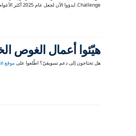
Challenge. ابدؤوا الآن لجعل عام 2025 أكثر الأعوام نجاحاً حتّى الآن!
هيّئوا أعمال الغوص الخا
هل تحتاجون إلى دعم تسويقيّ؟ اطّلعوا على
موقع PADI Pros’ Site