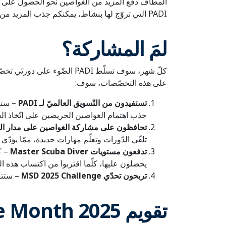
المطاف دفع المزيد من الغواصين نحو الحصول عل
PADI التي تروّج لها بنشاط، يمكنكم جذب المزيد من الطّلبة، وزيادة الإيرادات، ووضع عملكم في موقع مناسب
لمَ المشاركة؟
كلّ شهر، سوف تسلّط PADI ال
على هذه التخصّصات، سوف:
تستفيدون من التّسويق العالميّ لـ PADI
جذب اهتمام الغواصين الحريصين على اتّخاذ الخط
تحافظون على مشاركة الغواصين على مدار ال
تلقّي الدّورات وتعلّم مهارات جديدة، ممّا يؤدّي 
تدفعون مستويات Master Scuba Diver
يحصلون عليها، كلّما اقتربوا من اكتساب هذه الم
تربحون تحدّي MSD 2025 Challenge
– ستتا
تقويم 2025 Specialties of the Month