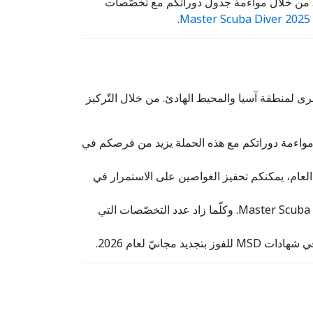
 من خلال مواءمة جدول دوراتكم مع تخصّصات
M
.
قيا والأخرى لمنطقة آسيا والمحيط الهادئ. من خلال التّركيز
ات PADI التّسويقيّة العالميّة. إنّ مواءمة دوراتكم مع هذه الحملة يزيد من فرصكم في
وعة من دورات Specialty Diver على مدار العام، يمكنكم تحفيز الغواصين على الاستمرار في
– كلّ دورة تخصّص يكملها الغواص تقرّبه من الحصول على مستوى Master Scuba Diver. وكلّما زاد عدد التخصّصات التي
د مجانيّ لعام 2026.