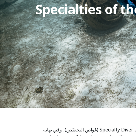
صُمّمت حملة 2025 Specialties of the Month (تخصّصات الشّهر) للمساعدة في زيادة مشاركة الغواصين، وزيادة شهادات Specialty Diver (غواص التخصّص)، وفي نهاية