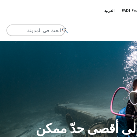
PADI Pro
العربية
وا عدد الملتحقين بدورة Specialty Diver إلى أقصى حدّ ممكن