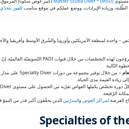
ى مستوى
Master Scuba Diver™ (MSD)
(كبير غوص سكوبا) المرموق.
للفوز بتحدّي aster Scuba Diver 2025
ضّوء على دورتَي تخصّص – واحدة لمنطقة الأمريكتَين وأوروبا والشّرق الأوسط وأفري
– ستروّجون لهذه التخصّصات من خلال قنو
وة التّالية.
عام
– من خلال توفير مجم
إلى زيادة القيمة مدى الحياة.
كانة الرّفيعة.
ح الفرصة
لمراكز الغوص
و
المدرّبين
الذين يحقّقون أكبر قدر من النموّ في شهادات MSD للفوز بتجدي