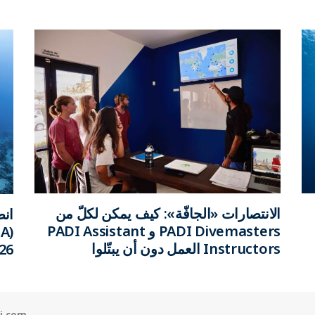
الانتصارات «الجافّة»: كيف يمكن لكلّ من
PADI Divemasters و PADI Assistant
Instructors العمل دون أن يبتّلوا
2026 في
i.com