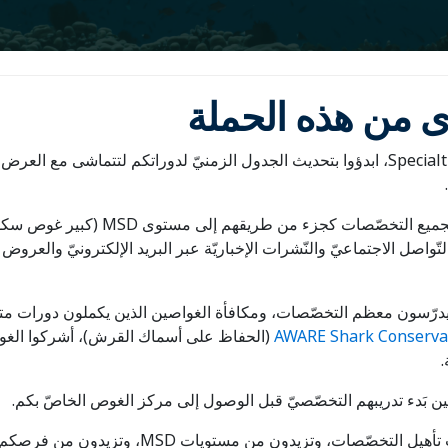
وى من هذه الحملة
لتحقيق أقصى استفادة من حملة Specialties of the Month، ابدؤوا بتحديث الجدول الزمنيّ لدو
شجّعوا Specialty Divers (غواصي التخص
ت عبر وسائل التّواصل الاجتماعيّ والنّشرات الإخباريّة عبر البريد الإلكتروني
 يدرّسون معظم التخصّصات، ومكافأة الغواصين الذين يكملون دورات متعد
AWARE Shark Conserva
(الحفاظ على أسماك القرش)، أشركوا الغواصي
.