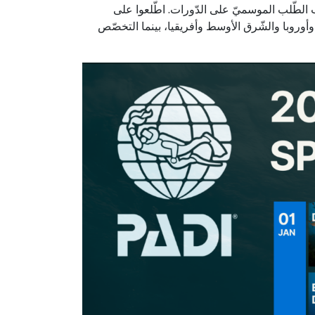
إقليميّة إلى جانب الطّلب الموسميّ على الدّورات. اطّلعوا على
وأوروبا والشّرق الأوسط وأفريقيا، بينما التخصّص