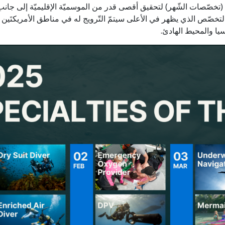
تمّ تخطيط تقويم 2025 Specialties of the Month (تخصّصات الشّهر) لتحقيق أقصى قدر من الموسميّة ال
 التخصّص الذي يظهر في الأعلى سيتمّ التّرويج له في مناطق الأمريكتَين 
يا والمحيط الهادئ.