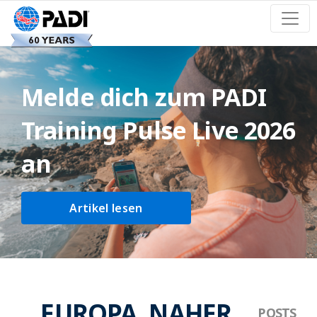
Melde dich zum PADI
Training Pulse Live 2026
an
Artikel lesen
EUROPA, NAHER