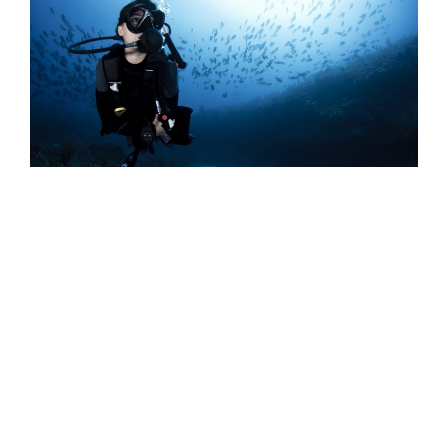
The PADI EMEA 2026 Professional
Development Excellence Award
The PADI EMEA Professional Development
Excellence Award recognizes PADI 5* IDC stores for
their role in growing the scuba diving industry.