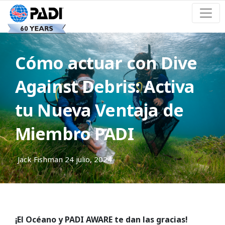
Cómo actuar con Dive
Against Debris: Activa
tu Nueva Ventaja de
Miembro PADI
Jack Fishman
24 julio, 2024
¡El Océano y PADI AWARE te dan las gracias!