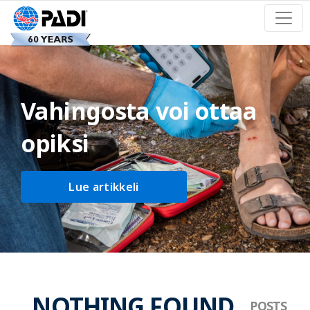
Vahingosta voi ottaa
opiksi
Lue artikkeli
NOTHING FOUND