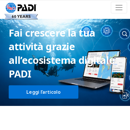
Fai crescere la tua
attività grazie
all’ecosistema digitale
PADI
Leggi l’articolo