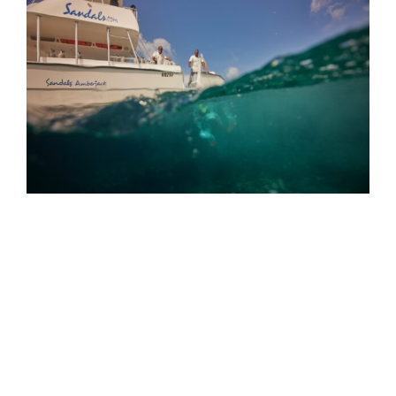
Sandals Resorts and Beaches Resorts
Become First Resort Company to
Obtain Green Fins Membership
In industry sustainability news, the Caribbean’s
leading all-inclusive resorts become the first to
attain portfolio-wide Green Fins status.