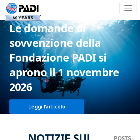
Le domande di
sovvenzione della
Fondazione PADI si
aprono il 1 novembre
2026
Leggi l’articolo
NOTIZIE SUL