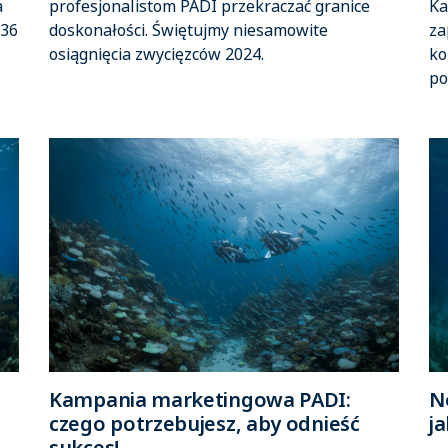
a
profesjonalistom PADI przekraczać granice
Ka
 36
doskonałości. Świętujmy niesamowite
za
osiągnięcia zwycięzców 2024.
ko
po
Kampania marketingowa PADI:
N
czego potrzebujesz, aby odnieść
ja
sukces!