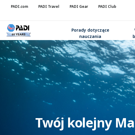
PADI.com
PADI Travel
PADI Gear
PADI Club
Porady dotyczące
nauczania
Twój kolejny Mas