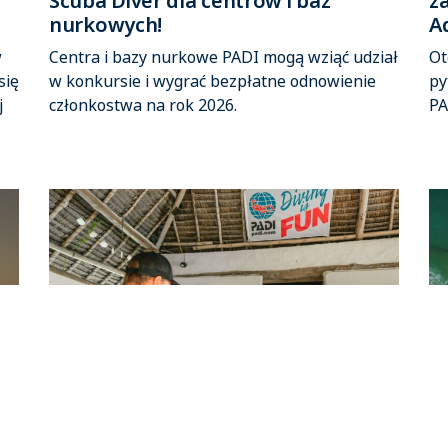
Scuba Diver dla centrów i baz
z
nurkowych!
A
w
Centra i bazy nurkowe PADI mogą wziąć udział
Ot
się
w konkursie i wygrać bezpłatne odnowienie
py
j
członkostwa na rok 2026.
PA