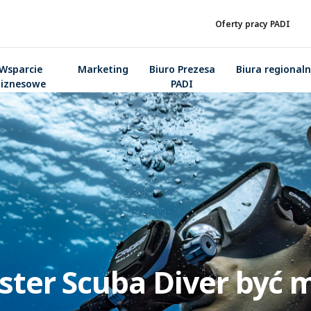
Oferty pracy PADI
Wsparcie
Marketing
Biuro Prezesa
Biura regional
biznesowe
PADI
ter Scuba Diver być m