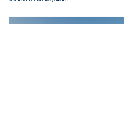
PADI’s Impact on the Changing Tides of
Kuwait’s Diving Industry
Explore a dive industry success story in Kuwait,
uniting divers, fostering inclusivity and a record-
breaking Instructor Examination.