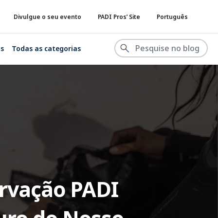
Divulgue o seu evento
PADI Pros’ Site
Português
is
Todas as categorias
ervação PADI