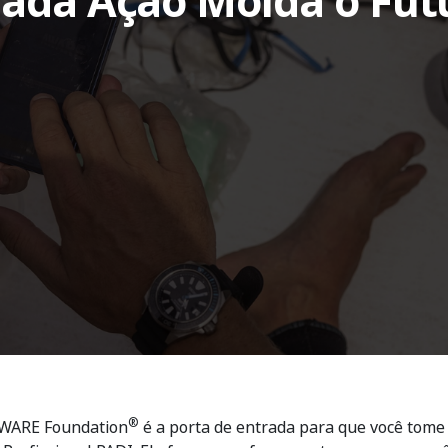
ada Ação Molda o Fut
®
AWARE Foundation
é a porta de entrada para que você tome 