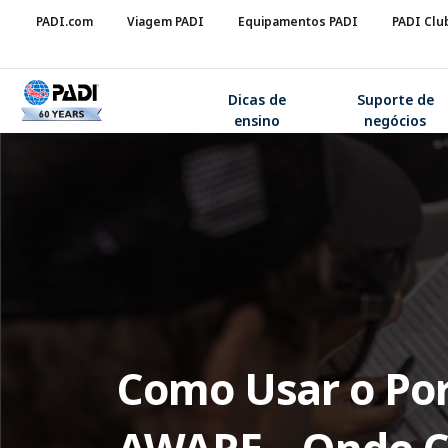
PADI.com
Viagem PADI
Equipamentos PADI
PADI Clu
Dicas de
Suporte de
ensino
negócios
Como Usar o Por