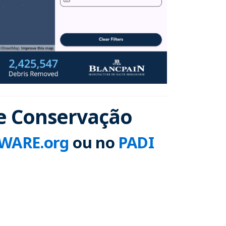
de Conservação
WARE.org
ou no
PADI