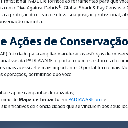
rofissional PADI. Ele fornece as ferramentas para que voc
®
bais como Dive Against Debris
, Global Shark & Ray Census e 
ara a proteção do oceano e eleva sua posição profissional, 
conservação marinha.
de Ações de Conservação
AP) foi criado para ampliar e acelerar os esforços de cons
niciativas da PADI AWARE, o portal reúne os esforços da co
os mais acessível e mais impactante. O portal torna mais fá
s operações, permitindo que você
nha e apoie campanhas localizadas;
r meio do
Mapa de Impacto
em
PADIAWARE.org
; e
ignificativos de ciência cidadã que se vinculem aos seus lo