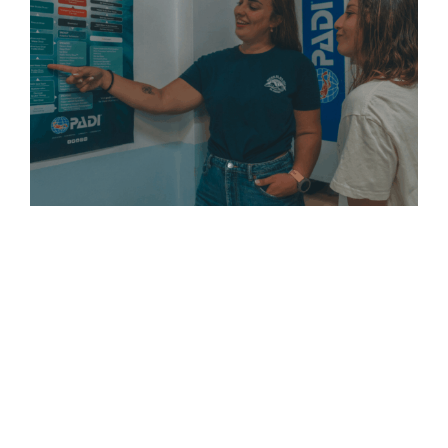
New Pathways to Beginner Course
Bookings
PADI’s new Learn To Scuba Dive page educates
first-time divers, with clear pathways that lead
directly to booking beginner courses with you.