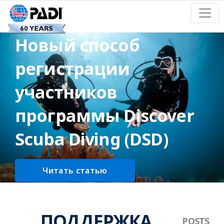
Новый способ
регистрации
участников
программы Discover
Scuba Diving (DSD)
Читать статью
ПОДДЕРЖКА