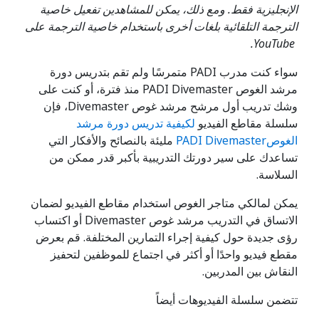
الإنجليزية فقط. ومع ذلك، يمكن للمشاهدين تفعيل خاصية
الترجمة التلقائية بلغات أخرى باستخدام خاصية الترجمة على
YouTube.
سواء كنت مدرب PADI متمرسًا ولم تقم بتدريس دورة
مرشد الغوص PADI Divemaster منذ فترة، أو كنت على
وشك تدريب أول مرشح مرشد غوص Divemaster، فإن
سلسلة مقاطع الفيديو
لكيفية تدريس دورة مرشد
الغوصPADI Divemaster
مليئة بالنصائح والأفكار التي
تساعدك على سير دورتك التدريبية بأكبر قدر ممكن من
السلاسة.
يمكن لمالكي متاجر الغوص استخدام مقاطع الفيديو لضمان
الاتساق في التدريب مرشد غوص Divemaster أو اكتساب
رؤى جديدة حول كيفية إجراء التمارين المختلفة. قم بعرض
مقطع فيديو واحدًا أو أكثر في اجتماع للموظفين لتحفيز
النقاش بين المدربين.
تتضمن سلسلة الفيديوهات أيضاً