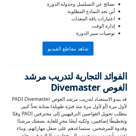
نصائح عن التسلسل وجدولة الدورة
أين تجد النماذج المطلوبة
اعتبارات باقة المعدات
إدارة الوقت
توصيات سير الدورة
شاهد مقاطع الفيديو
الفوائد التجارية لتدريب مرشد
الغوص Divemaster
قد يبدو الاستعداد لتدريب مرشد الغوص PADI Divemaster
لأول مرة (أو لأول مرة منذ فترة طويلة) بمثابة تحدٍّ كبير.
يتطلب تحويل الغواصين الترفيهيين إلى محترفين PADI وقتًا
وتخطيطًا إضافيين، ولكنه أيضًا مجزٍ للغاية. بصفتك مرشدًا
وقدوة للمرشحين، ستساعدهم على صقل مهاراتهم، وبناء
ثقتهم بأنفسهم، وتوجيههم إلى خطوتهم التالية في رحلة