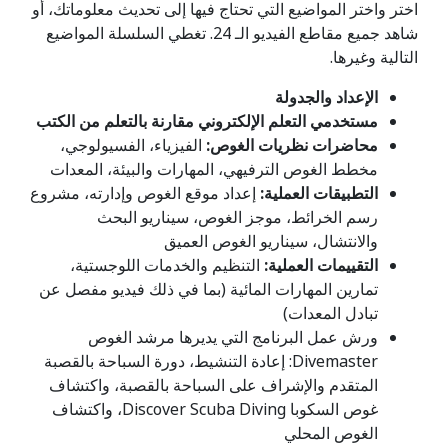
اختر واختر المواضيع التي تحتاج فيها إلى تحديث معلوماتك، أو
شاهد جميع مقاطع الفيديو الـ 24. تغطي السلسلة المواضيع
التالية وغيرها.
الإعداد والجدولة
مستخدمي التعلم الإلكتروني مقارنة بالتعلم من الكتب
محاضرات نظريات الغوص:
الفيزياء، الفسيولوجي،
مخطط الغوص الترفيهي، المهارات والبيئة، المعدات
التطبيقات العملية:
إعداد موقع الغوص وإدارته، مشروع
رسم الخرائط، موجز الغوص، سيناريو البحث
والانتشال، سيناريو الغوص العميق
التقييمات العملية:
التنظيم والخدمات اللوجستية،
تمارين المهارات المائية (بما في ذلك فيديو مفصل عن
تبادل المعدات)
ورش عمل البرنامج التي يديرها مرشد الغوص
Divemaster: إعادة التنشيط، دورة السباحة بالقصبة
المتقدم والإشراف على السباحة بالقصبة، واكتشاف
غوص السكوبا Discover Scuba Diving، واكتشاف
الغوص المحلي