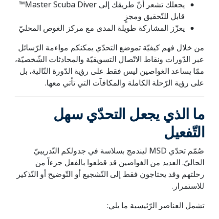
يجعلك تشعر أنّ طريقك إلى Master Scuba Diver™
قابل للتّحقيق ومجزٍ
يعزّز المشاركة طويلة المدى مع مركز الغوص المحليّ
من خلال فهم كيفيّة تموضع التحدّي يمكنكم مواءمة الرّسائل
عبر الدّورات ونقاط الاتّصال التسويقيّة والمحادثات الشّخصيّة،
ممّا يساعد الغواصين ليس فقط على رؤية الدّورة التّالية، بل
على رؤية الرّحلة الكاملة والمكافآت التي تأتي معها.
ما الذي يجعل التحدّي سهل
التّفعيل
صُمّم تحدّي MSD ليندمج بسلاسة في جدولكم التّدريبيّ
الحاليّ. العديد من الغواصين قد قطعوا بالفعل جزءاً من
رحلتهم وقد يحتاجون فقط إلى التّشجيع أو التّوضيح أو التّذكير
للاستمرار.
تشمل العناصر الرّئيسية ما يلي: