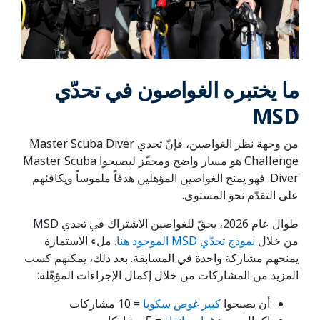
ما يختبره الغواصون في تحدّي
MSD
من وجهة نظر الغواصين، فإنّ تحدي Master Scuba Diver
Challenge هو مسار واضح ومحفّز ليصبحوا Master Scuba
Diver. فهو يمنح الغواصين المؤهلين هدفاً ملموساً ويكافئهم
على التقدّم نحو المستوى.
طوال عام 2026، يحقّ للغواصين الاشتراك في تحدي MSD
من خلال
نموذج تحدّي MSD الموجود هنا.
ملء الاستمارة
يمنحهم مشاركة واحدة في المسابقة. بعد ذلك، يمكنهم كسب
المزيد من المشاركات من خلال إكمال الإجراءات المؤهّلة:
أن يصبحوا
كبير غوص سكوبا
= 10 مشاركات