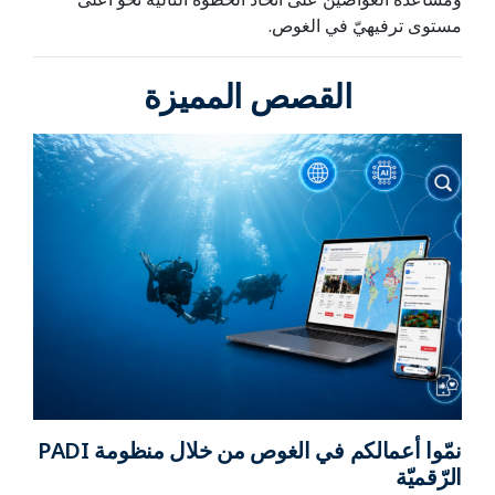
مستوى ترفيهيّ في الغوص.
القصص المميزة
نمّوا أعمالكم في الغوص من خلال منظومة PADI
الرّقميّة