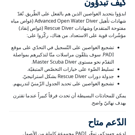
كيف تبدؤون
ابدؤوا بتحديد الغواصين الذين هم بالفعل على الطّريق. تُعَدّ
شهادات تأهيل Advanced Open Water Diver (غواص مياه
مفتوحة المتقدم) وشهادات Rescue Diver (غواص إنقاذ)
مؤشّرات قوية على الاستعداد. من هناك، ركّزوا على:
تشجيع الغواصين على التّسجيل في التحدّي على موقع
PADI. سوف يتلقّون مراسلات منّا لتذكيرهم بمواصلة
التقدّم نحو مستوى Master Scuba Diver.
تسليط الضّوء على خيارات التخصّص المتبقيّة.
جدولة دورات Rescue Diver بشكل استراتيجيّ.
تشجيع الغواصين على تحديد الجدول الزّمنيّ لتدريبهم.
يمكن للمحادثات البسيطة أن تحدث فرقاً كبيراً عندما تقترن
بهدف نهائيّ واضح.
الدّعم متاح
لدعم جهودكم، توفّر PADI مجموعة كاملة من الأصول