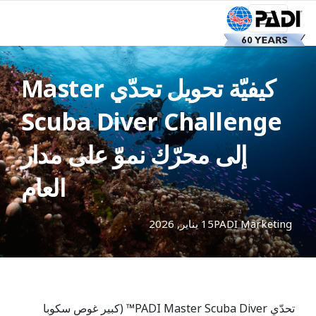
كيفيّة تحويل تحدّي Master
Scuba Diver Challenge
إلى محرّك نموّ على مدار
العام
PADI Marketing
15 يناير, 2026
تحدّي PADI Master Scuba Diver™ (كبير غوص سكوبا