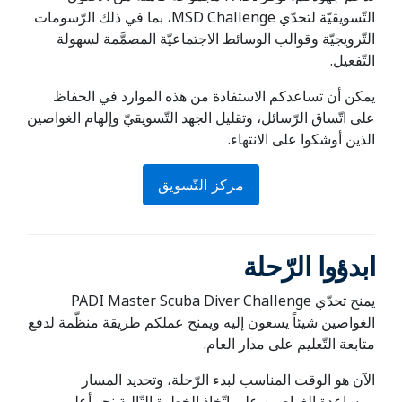
التّسويقيّة لتحدّي MSD Challenge، بما في ذلك الرّسومات
التّرويجيّة وقوالب الوسائط الاجتماعيّة المصمَّمة لسهولة
التّفعيل.
يمكن أن تساعدكم الاستفادة من هذه الموارد في الحفاظ
على اتّساق الرّسائل، وتقليل الجهد التّسويقيّ وإلهام الغواصين
الذين أوشكوا على الانتهاء.
مركز التّسويق
ابدؤوا الرّحلة
يمنح تحدّي PADI Master Scuba Diver Challenge
الغواصين شيئاً يسعون إليه ويمنح عملكم طريقة منظّمة لدفع
متابعة التّعليم على مدار العام.
الآن هو الوقت المناسب لبدء الرّحلة، وتحديد المسار
ومساعدة الغواصين على اتّخاذ الخطوة التّالية نحو أعلى