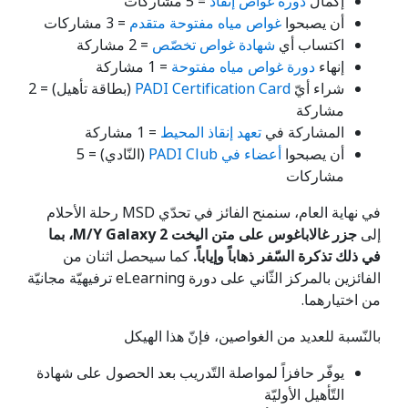
إكمال
دورة غواص إنقاذ
= 5 مشاركات
أن يصبحوا
غواص مياه مفتوحة متقدم
= 3 مشاركات
اكتساب أي
شهادة غواص تخصّص
= 2 مشاركة
إنهاء
دورة غواص مياه مفتوحة
= 1 مشاركة
شراء أيّ
PADI Certification Card
(بطاقة تأهيل) = 2
مشاركة
المشاركة في
تعهد إنقاذ المحيط
= 1 مشاركة
أن يصبحوا
أعضاء في PADI Club
(النّادي) = 5
مشاركات
في نهاية العام، سنمنح الفائز في تحدّي MSD رحلة الأحلام
إلى
جزر غالاباغوس على متن اليخت M/Y Galaxy 2، بما
في ذلك تذكرة السّفر ذهاباً وإياباً.
كما سيحصل اثنان من
الفائزين بالمركز الثّاني على دورة eLearning ترفيهيّة مجانيّة
من اختيارهما.
بالنّسبة للعديد من الغواصين، فإنّ هذا الهيكل
يوفّر حافزاً لمواصلة التّدريب بعد الحصول على شهادة
التّأهيل الأوليّة