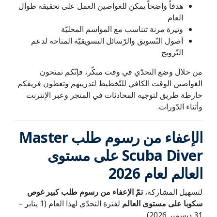
هدفاً واضحاً يمكن للغواصين العمل على تحقيقه طوال
العام
وتيرة مرنة تتناسب مع المواسم المحليّة
أصول التّسويق والرّسائل التسويقيّة المتاحة لدعم
التّرويج
من خلال وضع التحدّي في وقت مبكّر، فإنّكم تمنحون
الغواصين الوقت الكافي للتّخطيط لتدريبهم وتعطون فريقكم
خارطة طريق لتوجيه المحادثات في المتجر وعبر الإنترنت
وأثناء الدّورات.
الإعفاء من رسوم طلب Master
Scuba Diver على مستوى
العالم لعام 2026
لتسهيل المشاركة،
تمّ الإعفاء من رسوم طلب كبير غوص
سكوبا على مستوى العالم
لفترة التحدّي لهذا العام (1 يناير –
31 ديسمبر 2026).