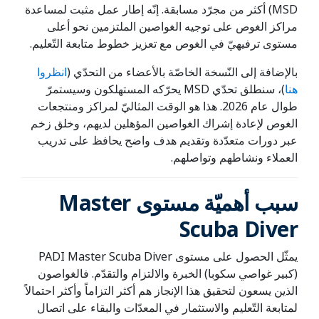
MSD) أكثر من مجرّد مسابقة. إنّه إطار عمل مثبت لمساعدة
مراكز الغوص على توجيه الغواصين الملتزمين نحو أعلى
مستوى ترفيهيّ في الغوص مع تعزيز خطوط متابعة التّعليم.
بالإضافة إلى النّسخة الخاصّة بالأعضاء من التحدّي (
انظروا
هنا
)، سنطلق تحدّي MSD يحرّكه المستهلكون وسيستمرّ
طوال عام 2026. هذا هو الوقت المثاليّ لمراكز ومنتجعات
الغوص لإعادة إشراك الغواصين المؤهلين لديهم، وخلق زخم
عبر دورات متعدّدة وتقديم هدف واضح يحافظ على تدريب
العملاء ونشاطهم وتواصلهم.
سبب أهميّة مستوى Master
Scuba Diver
يمثّل الحصول على مستوى PADI Master Scuba Diver
(كبير غواصي سكوبا) الخبرة والالتزام والتقدّم. فالغواصون
الذين يسعون لتحقيق هذا الإنجاز هم أكثر التزاماً وأكثر احتمالاً
لمتابعة التّعليم والاستثمار في المعدّات والبقاء على اتصال