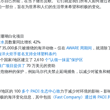
潜水员尽自己所能，在当下做出贡献。 它们就是我们所有人如何通
动力的一部分，旨在为世界和人们的生活带来希望和积极的变化。
次珊瑚白化项目
潜水
员数量同比增长 42%
5,000多只被缠绕的海洋动物 – 仅在
AWARE 周期间
，就清除了
海洋火炬手签名支持全球塑料条约
国家/地区建立了 2,610
个“认领一抹蓝”保护区
和推广项目提供了
70 万美元的资助
推进对濒危物种的保护，例如马尔代夫禁止延绳捕鱼，以减少对鲨鱼和
家/地区的 100
多个 PADI 生态中心致
力于减少对环境的影响 – 影响
和积极的海洋变化信息，其中包括
《Fast Company》通过将 PA