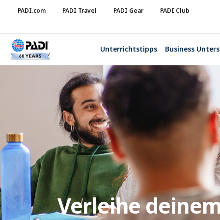
PADI.com
PADI Travel
PADI Gear
PADI Club
Unterrichtstipps
Business Unter
Verleihe deinem