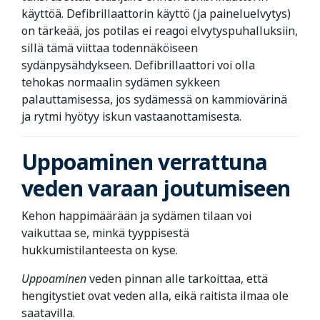
käyttöä. Defibrillaattorin käyttö (ja paineluelvytys)
on tärkeää, jos potilas ei reagoi elvytyspuhalluksiin,
sillä tämä viittaa todennäköiseen
sydänpysähdykseen. Defibrillaattori voi olla
tehokas normaalin sydämen sykkeen
palauttamisessa, jos sydämessä on kammiovärinä
ja rytmi hyötyy iskun vastaanottamisesta.
Uppoaminen verrattuna
veden varaan joutumiseen
Kehon happimäärään ja sydämen tilaan voi
vaikuttaa se, minkä tyyppisestä
hukkumistilanteesta on kyse.
Uppoaminen
veden pinnan alle tarkoittaa, että
hengitystiet ovat veden alla, eikä raitista ilmaa ole
saatavilla.