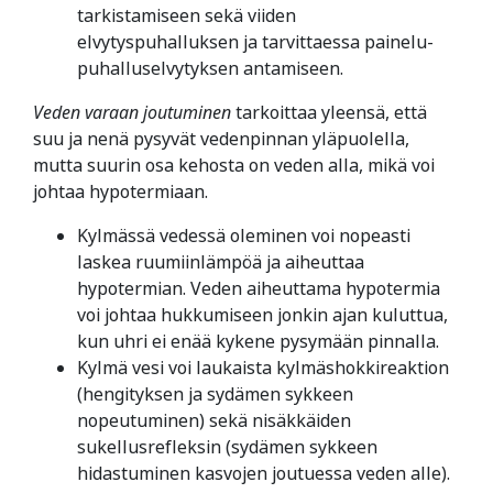
tarkistamiseen sekä viiden
elvytyspuhalluksen ja tarvittaessa painelu-
puhalluselvytyksen antamiseen.
Veden varaan joutuminen
tarkoittaa yleensä, että
suu ja nenä pysyvät vedenpinnan yläpuolella,
mutta suurin osa kehosta on veden alla, mikä voi
johtaa hypotermiaan.
Kylmässä vedessä oleminen voi nopeasti
laskea ruumiinlämpöä ja aiheuttaa
hypotermian. Veden aiheuttama hypotermia
voi johtaa hukkumiseen jonkin ajan kuluttua,
kun uhri ei enää kykene pysymään pinnalla.
Kylmä vesi voi laukaista kylmäshokkireaktion
(hengityksen ja sydämen sykkeen
nopeutuminen) sekä nisäkkäiden
sukellusrefleksin (sydämen sykkeen
hidastuminen kasvojen joutuessa veden alle).