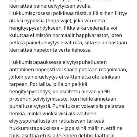
kierrättää paineluelvytyksen avulla.
Hukkumisprosessi poikkeaa tästä, sillä siihen liittyy
aluksi hypoksia (happivaje), joka voi edetä
hengityspysähdykseen. Pitkä aika vedenalla voi
kuluttaa elimistön normaalit happivarastot, joten
pelkkä paineluelvytys eivät riitä, sillä se ainoastaan
kierrättää hapetonta verta kehossa.
Hukkumistapauksessa elvytyspuhallusten
antaminen nopeasti voi saada potilaan reagoimaan,
jolloin paineluelvytys ei välttämättä ole lainkaan
tarpeen. Potilailla, joilla on pelkkä
hengityspysähdys, on osoitettu olevan yli 90
prosentin selviytymisaste, kun heille annetaan
puhalluselvytystä. Puhallukset voivat siis pelastaa
henkiä, minkä vuoksi viisi alkuvaiheen
elvytyspuhallusta on ratkaisevan tärkeää
hukkumistapauksissa – jopa siinä määrin, että ne
tulisi asettaa etusijalle ennen defibrillaattorin