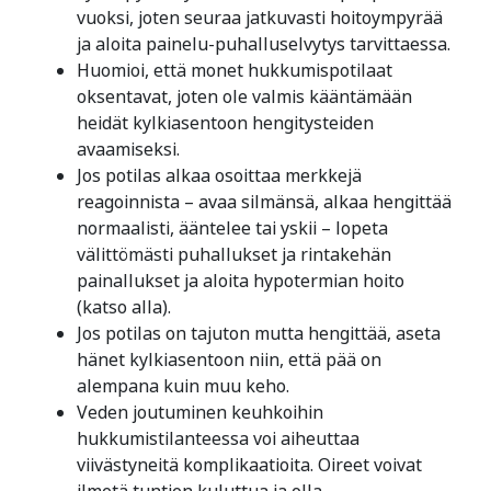
vuoksi, joten seuraa jatkuvasti hoitoympyrää
ja aloita painelu-puhalluselvytys tarvittaessa.
Huomioi, että monet hukkumispotilaat
oksentavat, joten ole valmis kääntämään
heidät kylkiasentoon hengitysteiden
avaamiseksi.
Jos potilas alkaa osoittaa merkkejä
reagoinnista – avaa silmänsä, alkaa hengittää
normaalisti, ääntelee tai yskii – lopeta
välittömästi puhallukset ja rintakehän
painallukset ja aloita hypotermian hoito
(katso alla).
Jos potilas on tajuton mutta hengittää, aseta
hänet kylkiasentoon niin, että pää on
alempana kuin muu keho.
Veden joutuminen keuhkoihin
hukkumistilanteessa voi aiheuttaa
viivästyneitä komplikaatioita. Oireet voivat