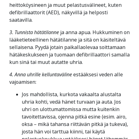
heittoköysineen ja muut pelastusvälineet, kuten
defibrillaattorit (AED), näkyvillä ja helposti
saatavilla.
3. Tunnista hätätilanne
ja anna apua. Hukkuminen on
lääketieteellinen hätätilanne ja sitä on käsiteltävä
sellaisena. Pyydä jotain paikallaolevaa soittamaan
hätäkeskukseen ja tuomaan defibrillaattori samalla
kun sinä tai muut autatte uhria.
4. Anna uhrille kelluntaväline
estääksesi veden alle
vajoamisen:
Jos mahdollista, kurkota vakaalta alustalta
uhria kohti, vedä hänet turvaan ja auta. Jos
uhri on ulottumattomissa mutta kuitenkin
tavoitettavissa, ojenna pitkä esine (esim. airo,
oksa – mikä tahansa riittävän pitkä ja tukeva),
josta hän voi tarttua kiinni, tai käytä