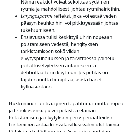
Nämä reaktiot voivat sekoittaa sydämen
rytmiä ja mahdollisesti johtaa rytmihäiriöihin.
Laryngospasmi
refleksi, joka voi estää veden
pääsyn keuhkoihin, voi pitkittyessään johtaa
tukehtumiseen.
Ensiavussa tulisi keskittyä uhrin nopeaan
poistamiseen vedestä, hengityksen
tarkistamiseen sekä viiden
elvytyspuhalluksen ja tarvittaessa painelu-
puhalluselvytyksen antamiseen ja
defibrillaattorin käyttöön. Jos potilas on
tajuton mutta hengittää, aseta hänet
kylkiasentoon.
Hukkuminen on traaginen tapahtuma, mutta nopea
ja tehokas ensiapu voi pelastaa elämän.
Pelastamisen ja elvytyksen perusperiaatteiden
tunteminen antaa kurssilaisillesi valmiudet toimia
tällaisissa hätätilanteissa. Aseta aina auttajan