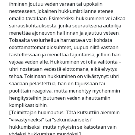
ihminen joutuu veden varaan tai upoksiin
nesteeseen. Jokainen hukkumistilanne etenee
omalla tavallaan. Esimerkiksi hukkuminen voi alkaa
sairauskohtauksesta, jonka seurauksena autoilija
menettää ajoneuvon hallinnan ja ajautuu veteen.
Toisaalta vesiurheilua harrastava voi kohdata
odottamattomat olosuhteet, uupua niitä vastaan
taistellessaan ja menettää tajuntansa, jolloin hän
vajoaa veden alle. Hukkuminen voi olla välitöntä –
uhri nostetaan vedestä elottomana, eikä elvytys
tehoa. Toisinaan hukkuminen on viivästynyt: uhri
saadaan pelastettua, hän on tajuissaan tai
puolittain reagoiva, mutta menehtyy myöhemmin
hengitysteihin joutuneen veden aiheuttamiin
komplikaatioihin.
[Toimittajan huomautus: Tätä kutsuttiin aiemmin
”viivästyneeksi” tai ”sekundaariseksi”
hukkumiseksi, mutta nykyisin se katsotaan vain
yhdeksi hukkumisen muodoksi.]