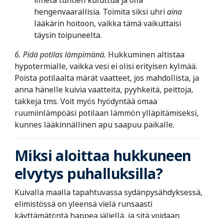
ilmetä tuntien kuluttua ja olla
hengenvaarallisia. Toimita siksi uhri
aina
lääkärin hoitoon, vaikka tämä vaikuttaisi
täysin toipuneelta.
6. Pidä potilas lämpimänä.
Hukkuminen altistaa
hypotermialle, vaikka vesi ei olisi erityisen kylmää.
Poista potilaalta märät vaatteet, jos mahdollista, ja
anna hänelle kuivia vaatteita, pyyhkeitä, peittoja,
takkeja tms. Voit myös hyödyntää omaa
ruumiinlämpöäsi potilaan lämmön ylläpitämiseksi,
kunnes lääkinnällinen apu saapuu paikalle.
Miksi aloittaa hukkuneen
elvytys puhalluksilla?
Kuivalla maalla tapahtuvassa sydänpysähdyksessä,
elimistössä on yleensä vielä runsaasti
käyttämätöntä happea jäljellä, ja sitä voidaan