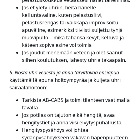
pelastuskoukkua vetääksesi hänet lähemmäs.
Jos et ylety uhriin, heitä hänelle
kelluntaväline, kuten pelastusliivi,
pelastusrengas tai vaikkapa improvisoitu
apuväline, esimerkiksi tiiviisti suljettu tyhjä
muovipullo – mikä tahansa kevyt, kelluva ja
käteen sopiva esine voi toimia.
Jos joudut menemään veteen ja olet saanut
siihen koulutuksen, lähesty uhria takaapäin.
5. Nosta uhri vedestä ja anna tarvittavaa ensiapua
käyttämällä apuna hoitoympyrää ja kuljeta uhri
sairaalahoitoon:
Tarkista AB-CABS ja toimi tilanteen vaatimalla
tavalla.
Jos potilas on tajuton eikä hengitä, avaa
hengitystiet ja anna viisi elvytyspuhallusta.
Hengityspysähdys voi johtaa
sydänpysähdykseen vakavan hapenpuutteen