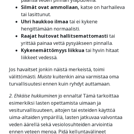
päänsä veden pinnan yläpuolella.
Silmät ovat ammollaan,
katse on harhaileva
tai lasittunut.
Uhri haukkoo ilmaa
tai ei kykene
hengittämään normaalisti.
Raajat huitovat hallitsemattomasti
tai
yrittää painaa vettä pysyäkseen pinnalla.
Kykenemättömyys liikkua
tai hyvin hitaat
liikkeet vedessä.
Jos havaitset jonkin näistä merkeistä, toimi
välittömästi.
Muista
kuitenkin aina varmistaa oma
turvallisuutesi ennen kuin ryhdyt auttamaan.
2. Ehkäise hukkuminen
jo ennalta! Tämä tarkoittaa
esimerkiksi lasten opettamista uimaan ja
vesiturvallisuuteen, aitojen tai esteiden käyttöä
uima-altaiden ympärillä, lasten jatkuvaa valvontaa
veden äärellä sekä vesiolosuhteiden arviointia
ennen veteen menoa. Pidä kelluntavälineet