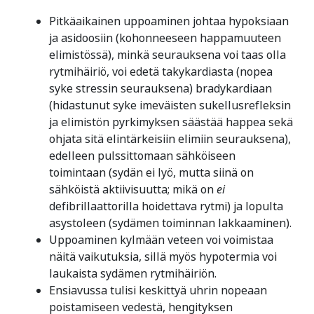
Pitkäaikainen uppoaminen johtaa hypoksiaan
ja asidoosiin (kohonneeseen happamuuteen
elimistössä), minkä seurauksena voi taas olla
rytmihäiriö, voi edetä takykardiasta (nopea
syke stressin seurauksena) bradykardiaan
(hidastunut syke imeväisten sukellusrefleksin
ja elimistön pyrkimyksen säästää happea sekä
ohjata sitä elintärkeisiin elimiin seurauksena),
edelleen pulssittomaan sähköiseen
toimintaan (sydän ei lyö, mutta siinä on
sähköistä aktiivisuutta; mikä on
ei
defibrillaattorilla hoidettava rytmi) ja lopulta
asystoleen (sydämen toiminnan lakkaaminen).
Uppoaminen kylmään veteen voi voimistaa
näitä vaikutuksia, sillä myös hypotermia voi
laukaista sydämen rytmihäiriön.
Ensiavussa tulisi keskittyä uhrin nopeaan
poistamiseen vedestä, hengityksen