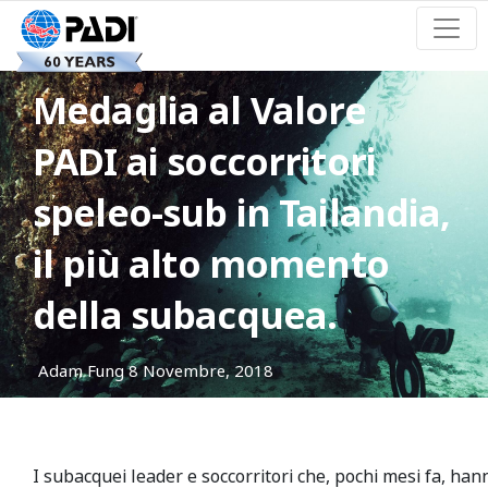
Medaglia al Valore
PADI ai soccorritori
speleo-sub in Tailandia,
il più alto momento
della subacquea.
Adam Fung
8 Novembre, 2018
I subacquei leader e soccorritori che, pochi mesi fa, han