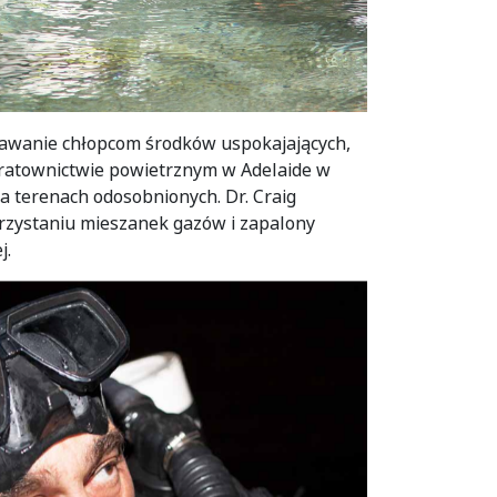
odawanie chłopcom środków uspokajających,
 i ratownictwie powietrznym w Adelaide w
a terenach odosobnionych. Dr. Craig
orzystaniu mieszanek gazów i zapalony
j.