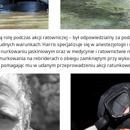
wą rolę podczas akcji ratowniczej – był odpowiedzialny za p
udnych warunkach. Harris specjalizuje się w anestezjologii
w nurkowaniu jaskiniowym oraz w medycynie i ratownictwie n
ier nurkowania na rebriderach o obiegu zamkniętym przy wyk
 pomagając mu w udanym przeprowadzeniu akcji ratunkowe