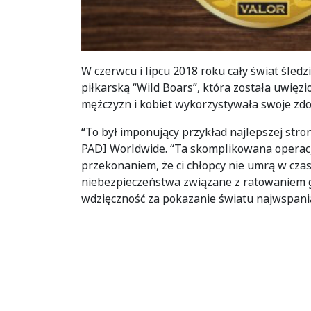
W czerwcu i lipcu 2018 roku cały świat śledził
piłkarską “Wild Boars”, która została uwięz
mężczyzn i kobiet wykorzystywała swoje zdol
“To był imponujący przykład najlepszej stro
PADI Worldwide. “Ta skomplikowana operacja
przekonaniem, że ci chłopcy nie umrą w czasi
niebezpieczeństwa związane z ratowaniem g
wdzięczność za pokazanie światu najwspania