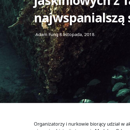
jaskiniowych z T
najwspanialszą 
Adam Fung
8 listopada, 2018
Organizatorzy i nurkowie biorący udział w akc