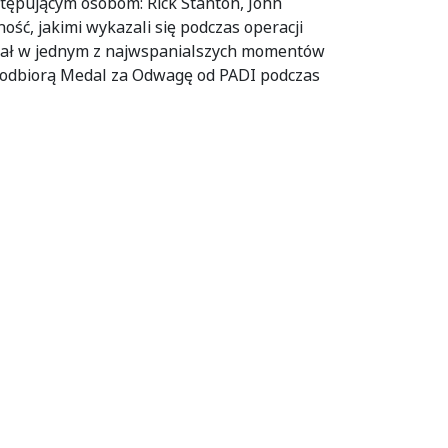
tępującym osobom: Rick Stanton, John
ność, jakimi wykazali się podczas operacji
udział w jednym z najwspanialszych momentów
 i odbiorą Medal za Odwagę od PADI podczas