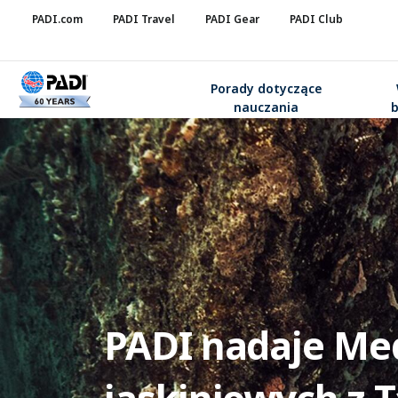
PADI.com
PADI Travel
PADI Gear
PADI Club
Porady dotyczące
nauczania
PADI nadaje Me