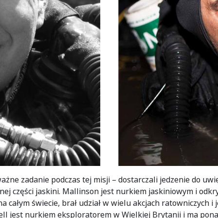
ważne zadanie podczas tej misji – dostarczali jedzenie do uw
j części jaskini. Mallinson jest nurkiem jaskiniowym i odkr
 na całym świecie, brał udział w wielu akcjach ratowniczych 
ell jest nurkiem eksploratorem w Wielkiej Brytanii i ma po