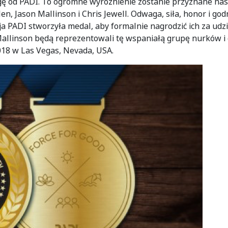
gę od PADI. To ogromne wyróżnienie zostanie przyznane nas
len, Jason Mallinson i Chris Jewell. Odwaga, siła, honor i god
acja PADI stworzyła medal, aby formalnie nagrodzić ich za 
n Mallinson będą reprezentowali tę wspaniałą grupę nurków
18 w Las Vegas, Nevada, USA.