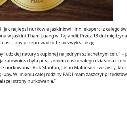
, jak najlepsi nurkowie jaskiniowi i inni eksperci z całego świ
iona w jaskini Tham Luang w Tajlandii. Przez 18 dni między
ności, aby przeprowadzić tę niezwykłą akcję.
ny ludzkiej natury skupionej na jednym szlachetnym celu” –
 ratownicza była połączeniem doskonałego działania i konc
e nurkowania. Rick Stanton, Jason Mallinson i wszyscy, którz
rupy. W imieniu całej rodziny PADI mam zaszczyt przedstaw
lszej strony nurkowania.”