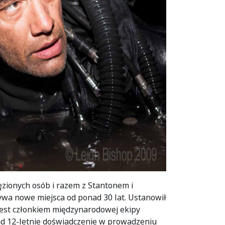
ięzionych osób i razem z Stantonem i
ywa nowe miejsca od ponad 30 lat. Ustanowił
i jest członkiem międzynarodowej ekipy
nad 12-letnie doświadczenie w prowadzeniu