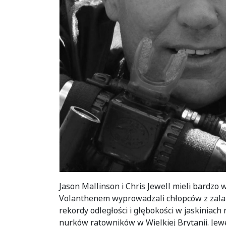
Jason Mallinson i Chris Jewell mieli bardzo 
Volanthenem wyprowadzali chłopców z zalane
rekordy odległości i głębokości w jaskiniach
nurków ratowników w Wielkiej Brytanii. Jew