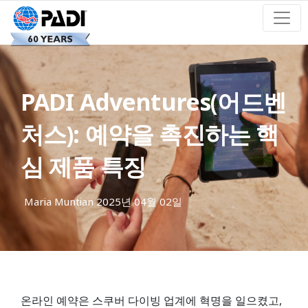
PADI Adventures(어드벤
처스): 예약을 촉진하는 핵
심 제품 특징
Maria Muntian
2025년 04월 02일
온라인 예약은 스쿠버 다이빙 업계에 혁명을 일으켰고,