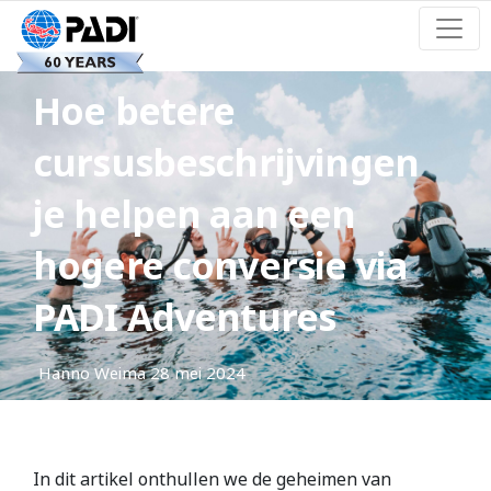
Hoe betere
cursusbeschrijvingen
je helpen aan een
hogere conversie via
PADI Adventures
Hanno Weima
28 mei 2024
In dit artikel onthullen we de geheimen van