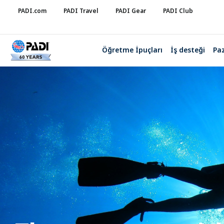
PADI.com
PADI Travel
PADI Gear
PADI Club
Öğretme İpuçları
İş desteği
Pa