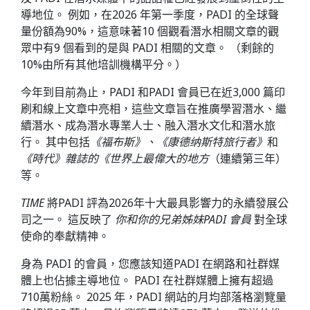
導地位。 例如，在2026 年第一季度，PADI 的全球聲
量份額為90%，這意味著10 個觀看潛水相關文章的觀
眾中有9 個看到的是與 PADI 相關的文章。 （剩餘的
10%由所有其他培訓機構平分。）
今年到目前為止，PADI 和PADI 會員已在近3,000 篇印
刷和線上文章中亮相，這些文章旨在推廣學習潛水、繼
續潛水、成為潛水專業人士、融入潛水文化和潛水旅
行。 其中包括
《福布斯》、《康德纳斯特旅行者》
和
《時代》雜誌的《世界上最偉大的地方
（連續第三年）
等。
TIME
將PADI 評為2026年十大最具影響力的永續發展公
司之一。 這反映了
你和你的兄弟姊妹PADI 會員
對全球
使命的奉獻精神。
身為 PADI 的會員，您應該知道PADI 在網路和社群媒
體上也佔據主導地位。 PADI 在社群媒體上擁有超過
710萬粉絲。 2025 年，PADI 網站的月均部落格瀏覽量