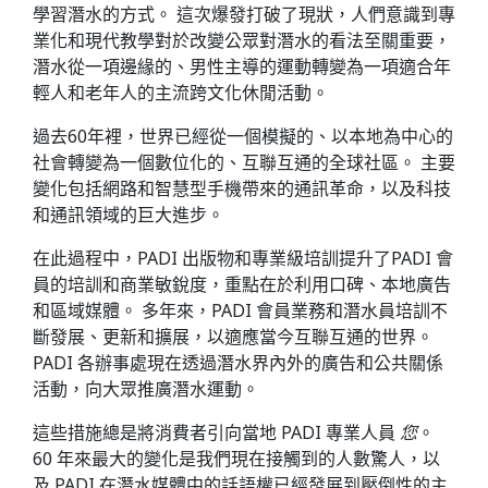
學習潛水的方式。 這次爆發打破了現狀，人們意識到專
業化和現代教學對於改變公眾對潛水的看法至關重要，
潛水從一項邊緣的、男性主導的運動轉變為一項適合年
輕人和老年人的主流跨文化休閒活動。
過去60年裡，世界已經從一個模擬的、以本地為中心的
社會轉變為一個數位化的、互聯互通的全球社區。 主要
變化包括網路和智慧型手機帶來的通訊革命，以及科技
和通訊領域的巨大進步。
在此過程中，PADI 出版物和專業級培訓提升了PADI 會
員的培訓和商業敏銳度，重點在於利用口碑、本地廣告
和區域媒體。 多年來，PADI 會員業務和潛水員培訓不
斷發展、更新和擴展，以適應當今互聯互通的世界。
PADI 各辦事處現在透過潛水界內外的廣告和公共關係
活動，向大眾推廣潛水運動。
這些措施總是將消費者引向當地 PADI 專業人員
您
。
60 年來最大的變化是我們現在接觸到的人數驚人，以
及 PADI 在潛水媒體中的話語權已經發展到壓倒性的主