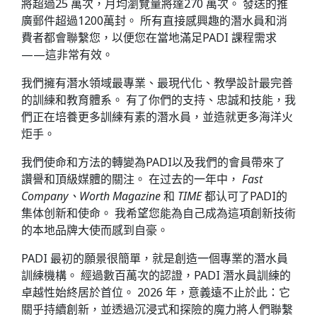
將超過25 萬次，月均瀏覽量將達270 萬次。 發送的推
廣郵件超過1200萬封。 所有直接感興趣的潛水員和消
費者都會聯繫您，以便您在當地滿足PADI 課程需求
——這非常有效。
我們擁有潛水領域最專業、最現代化、教學設計最完善
的訓練和教育體系。 有了你們的支持、忠誠和技能，我
們正在培養更多訓練有素的潛水員，並造就更多海洋火
炬手。
我們使命和方法的轉變為PADI以及我們的會員帶來了
讚譽和頂級媒體的關注。 在过去的一年中，
Fast
Company、Worth Magazine
和
TIME
都认可了PADI的
集体创新和使命。 我希望您能為自己成為這項創新技術
的本地品牌大使而感到自豪。
PADI 最初的願景很簡單，就是創造一個專業的潛水員
訓練機構。 經過數百萬次的認證，PADI 潛水員訓練的
卓越性始終居於首位。 2026 年，意義遠不止於此：它
關乎持續創新，並透過沉浸式和探險的魔力將人們聯繫