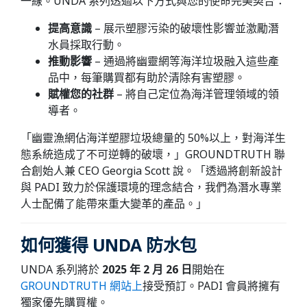
一線。UNDA 系列透過以下方式與您的使命完美契合：
提高意識
– 展示塑膠污染的破壞性影響並激勵潛
水員採取行動。
推動影響
– 通過將幽靈網等海洋垃圾融入這些產
品中，每筆購買都有助於清除有害塑膠。
賦權您的社群
– 將自己定位為海洋管理領域的領
導者。
「幽靈漁網佔海洋塑膠垃圾總量的 50%以上，對海洋生
態系統造成了不可逆轉的破壞，」GROUNDTRUTH 聯
合創始人兼 CEO Georgia Scott 說。「透過將創新設計
與 PADI 致力於保護環境的理念結合，我們為潛水專業
人士配備了能帶來重大變革的產品。」
如何獲得 UNDA 防水包
UNDA 系列將於
2025 年 2 月 26 日
開始在
GROUNDTRUTH 網站上
接受預訂。PADI 會員將擁有
獨家優先購買權。