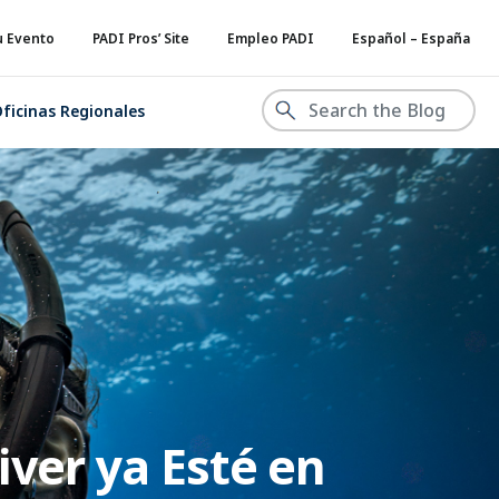
u Evento
PADI Pros’ Site
Empleo PADI
Español – España
ficinas Regionales
ver ya Esté en