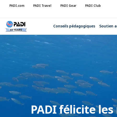
PADI.com
PADI Travel
PADI Gear
PADI Club
Conseils pédagogiques
Soutien a
PADI félicite le