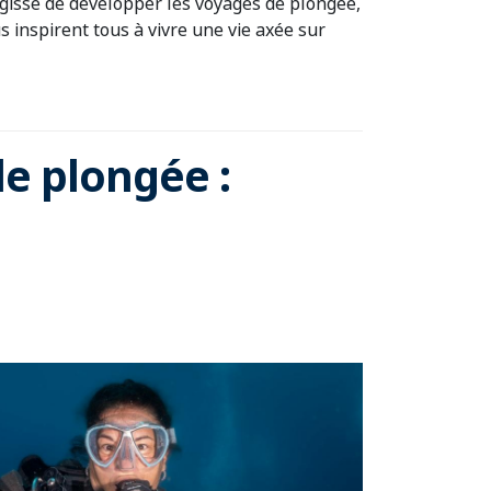
’agisse de développer les voyages de plongée,
us inspirent tous à vivre une vie axée sur
de plongée :