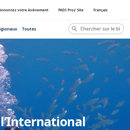
Annoncez votre événement
PADI Pros’ Site
Français
égionaux
Toutes
l’International