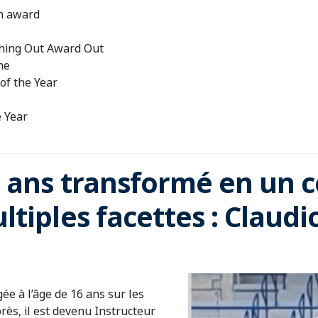
on award
hing Out Award Out
me
of the Year
e Year
 ans transformé en un c
tiples facettes : Claud
ée à l’âge de 16 ans sur les
rès, il est devenu Instructeur