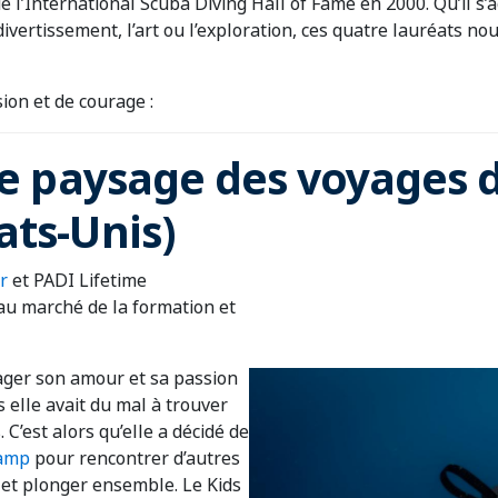
e l’International Scuba Diving Hall of Fame en 2000. Qu’il s
divertissement, l’art ou l’exploration, ces quatre lauréats no
sion et de courage :
le paysage des voyages 
ats-Unis)
r
et PADI Lifetime
au marché de la formation et
ager son amour et sa passion
 elle avait du mal à trouver
C’est alors qu’elle a décidé de
Camp
pour rencontrer d’autres
 et plonger ensemble. Le Kids