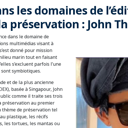
ns les domaines de l’édi
la préservation : John T
ence dans le domaine de
ions multimédias visant à
 s’est donné pour mission
ilieu marin tout en faisant
elles s’excluent parfois l’une
s sont symbiotiques.
nde et de la plus ancienne
DEX), basée à Singapour, John
blic comme il traite ses trois
la préservation au premier
n thème de préservation tel
u plastique, les récifs
s, les tortues, les mantas ou