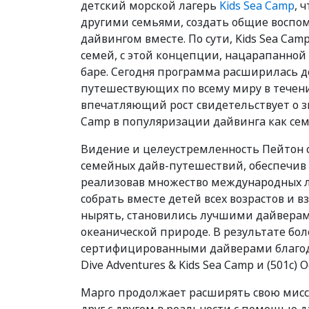
детский морской лагерь
Kids Sea Camp
, 
другими семьями, создать общие воспо
дайвингом вместе. По сути, Kids Sea Camp
семей, с этой концепции, нацарапанной
баре. Сегодня программа расширилась до
путешествующих по всему миру в течени
впечатляющий рост свидетельствует о з
Camp в популяризации дайвинга как сем
Видение и целеустремленность Пейтон 
семейных дайв-путешествий, обеспечив к
реализовав множество международных л
собрать вместе детей всех возрастов и в
нырять, становились лучшими дайверам
океанической природе. В результате бол
сертифицированными дайверами благод
Dive Adventures & Kids Sea Camp и (501c) 
Марго продолжает расширять свою мисси