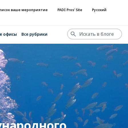
список ваше мероприятие
PADI Pros’ Site
Русский
е офисы
Все рубрики
ународного