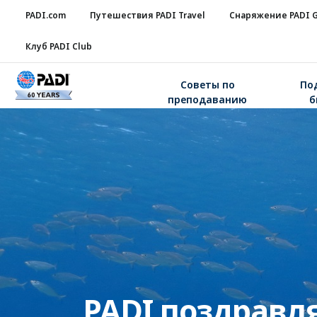
PADI.com
Путешествия PADI Travel
Снаряжение PADI 
Клуб PADI Club
Советы по
По
преподаванию
б
PADI поздравл