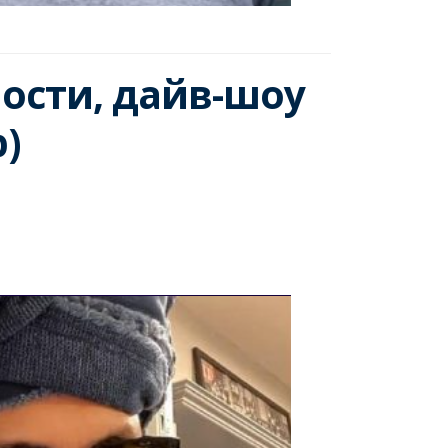
ности, дайв-шоу
)