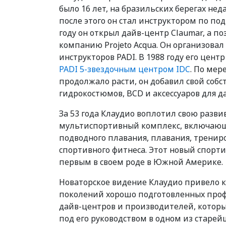
было 16 лет, на бразильских берегах нед
после этого он стал инструктором по по
году он открыл дайв-центр Claumar, а п
компанию Projeto Acqua. Он организовал
инструкторов PADI. В 1988 году его цент
PADI 5-звездочным центром IDC
. По мер
продолжало расти, он добавил свой собс
гидрокостюмов, BCD и аксессуаров для д
За 53 года Клаудио воплотил свою разв
мультиспортивный комплекс, включаю
подводного плавания, плавания, тренир
спортивного фитнеса. Этот новый спорт
первым в своем роде в Южной Америке.
Новаторское видение Клаудио привело 
поколений хорошо подготовленных проф
дайв-центров и производителей, котор
под его руководством в одном из старе