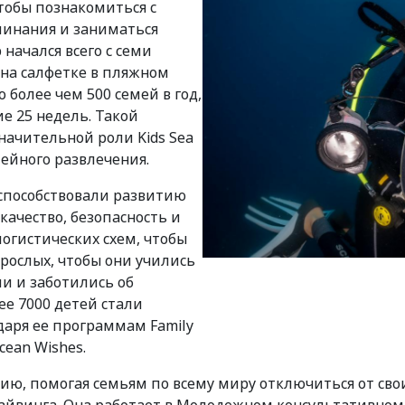
чтобы познакомиться с
минания и заниматься
 начался всего с семи
 на салфетке в пляжном
 более чем 500 семей в год,
е 25 недель. Такой
начительной роли Kids Sea
ейного развлечения.
способствовали развитию
ачество, безопасность и
огистических схем, чтобы
зрослых, чтобы они учились
и и заботились об
ее 7000 детей стали
аря ее программам Family
Ocean Wishes.
ю, помогая семьям по всему миру отключиться от сво