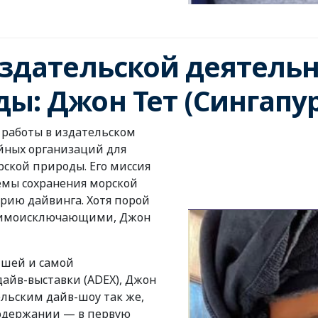
издательской деятель
ы: Джон Тет (Сингапур
 работы в издательском
йных организаций для
ской природы. Его миссия
емы сохранения морской
рию дайвинга. Хотя порой
взаимоисключающими, Джон
йшей и самой
айв-выставки (ADEX), Джон
ельским дайв-шоу так же,
 содержании — в первую