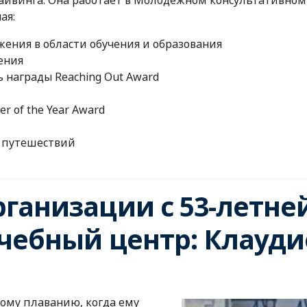
дайвинга. Она работает в Молодежном консультативно
ая:
ения в области обучения и образования
ения
 награды Reaching Out Award
r of the Year Award
х путешествий
ганизации с 53-летне
чебный центр: Клауди
ному плаванию, когда ему