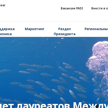
Gear
Вакансии PADI
Внести в 
ддержка
Маркетинг
Раздел
Региональны
изнеса
Президента
яет лауреатов Межд