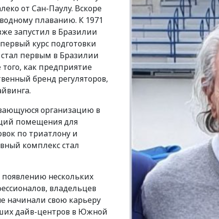
алеко от Сан-Паулу. Вскоре
дводному плаванию. К 1971
озже запустил в Бразилии
 первый курс подготовки
р стал первым в Бразилии
е того, как предприятие
твенный бренд регуляторов,
айвинга.
ивающуюся организацию в
щий помещения для
овок по триатлону и
ивный комплекс стал
к появлению нескольких
ессионалов, владельцев
ые начинали свою карьеру
йших дайв-центров в Южной