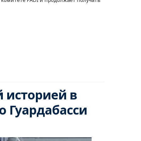
м комитете PADI и продолжает получать
й историей в
о Гуардабасси