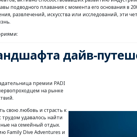
ы подводного плавания с момента его основания в 200
ния, развлечений, искусства или исследований, эти че
знь.
ориями:
ндшафта дайв-путеше
адательница премии PADI
а первопроходцем на рынке
твий.
ть свою любовь и страсть к
с трудом удавалось найти
ные на семейный отдых.
 Family Dive Adventures и