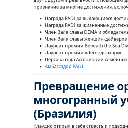
друг с другом в реальности с помощью 
признание за многие достижения, включ
Награда PADI за выдающиеся достиж
Награда PADI за жизненные достиж
Член Зала славы DEMA и обладатель
Член Зала славы женщин-дайверов
Лауреат премии Beneath the Sea Dive
Лауреат премии «Легенды моря»
Персона года Ассоциации семейны
Амбассадор PADI
Превращение ор
многогранный у
(Бразилия)
Клаудио открыл в себе страсть к подвод