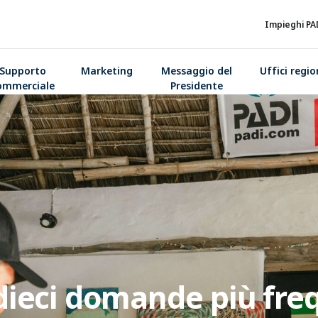
Impieghi PA
Supporto
Marketing
Messaggio del
Uffici regio
ommerciale
Presidente
 dieci domande più fre