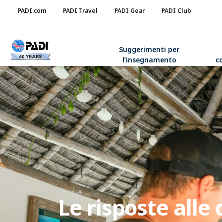
PADI.com
PADI Travel
PADI Gear
PADI Club
Suggerimenti per
l’insegnamento
c
Le risposte alle