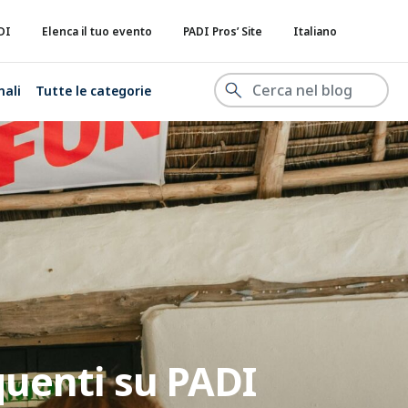
DI
Elenca il tuo evento
PADI Pros’ Site
Italiano
nali
Tutte le categorie
quenti su PADI