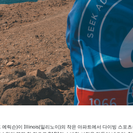
kson(랄프 에릭슨)이 Illinois(일리노이)의 작은 아파트에서 다이빙