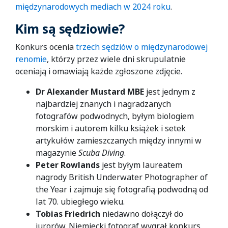
międzynarodowych mediach w 2024 roku
.
Kim są sędziowie?
Konkurs ocenia
trzech sędziów o międzynarodowej
renomie
, którzy przez wiele dni skrupulatnie
oceniają i omawiają każde zgłoszone zdjęcie.
Dr Alexander Mustard MBE
jest jednym z
najbardziej znanych i nagradzanych
fotografów podwodnych, byłym biologiem
morskim i autorem kilku książek i setek
artykułów zamieszczanych między innymi w
magazynie
Scuba Diving
.
Peter Rowlands
jest byłym laureatem
nagrody British Underwater Photographer of
the Year i zajmuje się fotografią podwodną od
lat 70. ubiegłego wieku.
Tobias Friedrich
niedawno dołączył do
jurorów. Niemiecki fotograf wygrał konkurs