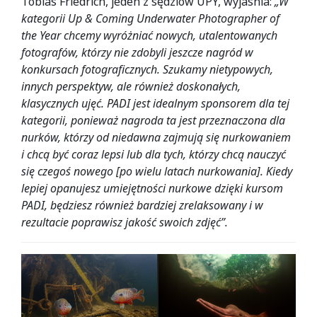
Tobias Friedrich, jeden z sędziów UPY, wyjaśnia:
„W
kategorii Up & Coming Underwater Photographer of
the Year chcemy wyróżniać nowych, utalentowanych
fotografów, którzy nie zdobyli jeszcze nagród w
konkursach fotograficznych. Szukamy nietypowych,
innych perspektyw, ale również doskonałych,
klasycznych ujęć. PADI jest idealnym sponsorem dla tej
kategorii, ponieważ nagroda ta jest przeznaczona dla
nurków, którzy od niedawna zajmują się nurkowaniem
i chcą być coraz lepsi lub dla tych, którzy chcą nauczyć
się czegoś nowego [po wielu latach nurkowania]. Kiedy
lepiej opanujesz umiejętności nurkowe dzięki kursom
PADI, będziesz również bardziej zrelaksowany i w
rezultacie poprawisz jakość swoich zdjęć”.