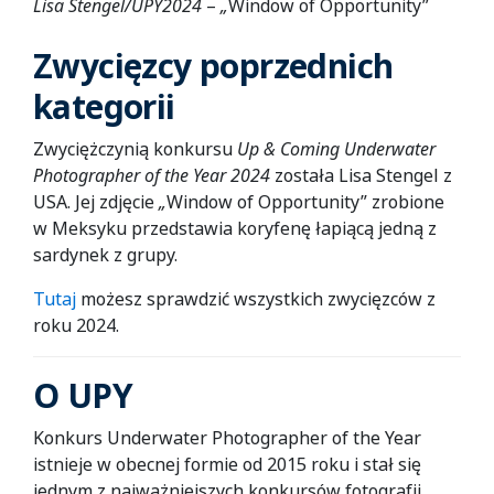
Lisa Stengel/UPY2024
–
„
Window of Opportunity”
Zwycięzcy poprzednich
kategorii
Zwyciężczynią konkursu
Up & Coming Underwater
Photographer of the Year
2024
została Lisa Stengel z
USA. Jej zdjęcie
„
Window of Opportunity” zrobione
w Meksyku przedstawia koryfenę łapiącą jedną z
sardynek z grupy.
Tutaj
możesz sprawdzić wszystkich zwycięzców z
roku 2024.
O UPY
Konkurs Underwater Photographer of the Year
istnieje w obecnej formie od 2015 roku i stał się
jednym z najważniejszych konkursów fotografii