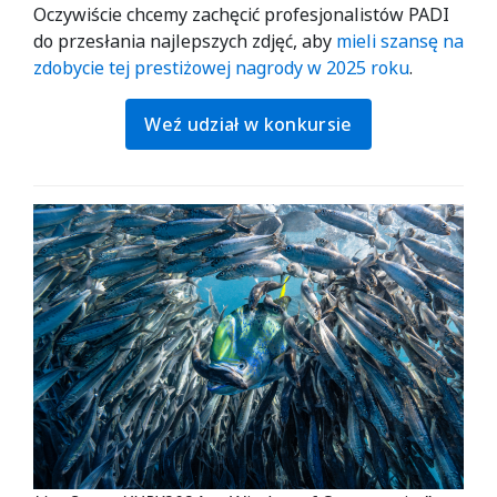
Oczywiście chcemy zachęcić profesjonalistów PADI
do przesłania najlepszych zdjęć, aby
mieli szansę na
zdobycie tej prestiżowej nagrody w 2025 roku
.
Weź udział w konkursie