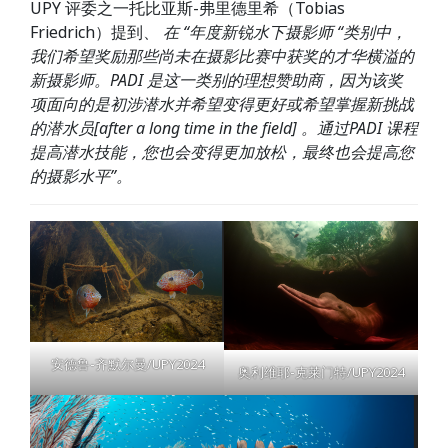
UPY 评委之一托比亚斯-弗里德里希（Tobias
Friedrich）提到、
在 “年度新锐水下摄影师 “类别中，
我们希望奖励那些尚未在摄影比赛中获奖的才华横溢的
新摄影师。PADI 是这一类别的理想赞助商，因为该奖
项面向的是初涉潜水并希望变得更好或希望掌握新挑战
的潜水员[after a long time in the field] 。通过PADI 课程
提高潜水技能，您也会变得更加放松，最终也会提高您
的摄影水平”。
安德鲁-齐默尔曼/UPY2024
奥利维耶-克莱门特/UPY2024