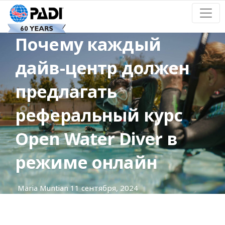
Почему каждый
дайв-центр должен
предлагать
реферальный курс
Open Water Diver в
режиме онлайн
Maria Muntian
11 сентября, 2024