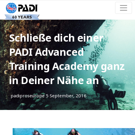
Schließe dich einer
PADI Advanced
Training Academy ganz
in Deiner Nähe an
padiproseurope
5 September, 2016