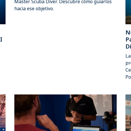
Master Scuba Diver. Descubre cómo guiarlos
hacia ese objetivo.
N
I
P
D
La
pr
Ce
Po