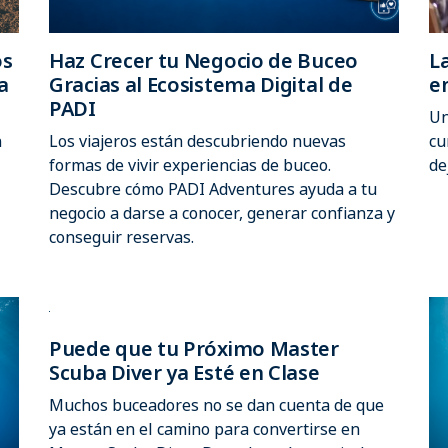
os
Haz Crecer tu Negocio de Buceo
L
a
Gracias al Ecosistema Digital de
e
PADI
Un
n
Los viajeros están descubriendo nuevas
cu
formas de vivir experiencias de buceo.
de
Descubre cómo PADI Adventures ayuda a tu
negocio a darse a conocer, generar confianza y
conseguir reservas.
Puede que tu Próximo Master
Scuba Diver ya Esté en Clase
Muchos buceadores no se dan cuenta de que
ya están en el camino para convertirse en