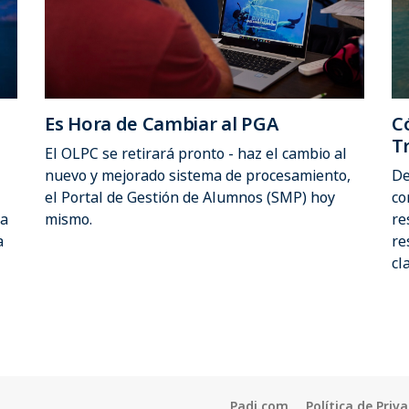
C
Es Hora de Cambiar al PGA
T
El OLPC se retirará pronto - haz el cambio al
De
nuevo y mejorado sistema de procesamiento,
co
el Portal de Gestión de Alumnos (SMP) hoy
ra
re
mismo.
a
re
cl
Padi.com
Política de Priv