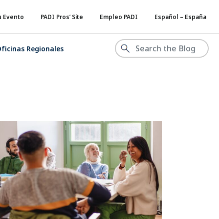
u Evento
PADI Pros’ Site
Empleo PADI
Español – España
ficinas Regionales